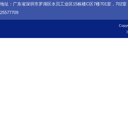
地址：广东省深圳市罗湖区水贝工业区15栋楼C区7楼701室，702
25577709
Cop